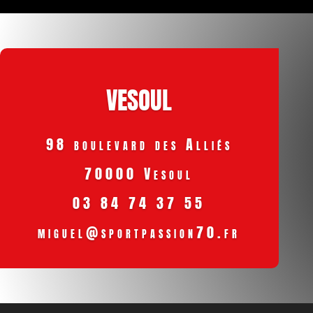
VESOUL
98 boulevard des Alliés
70000 Vesoul
03 84 74 37 55
miguel@sportpassion70.fr