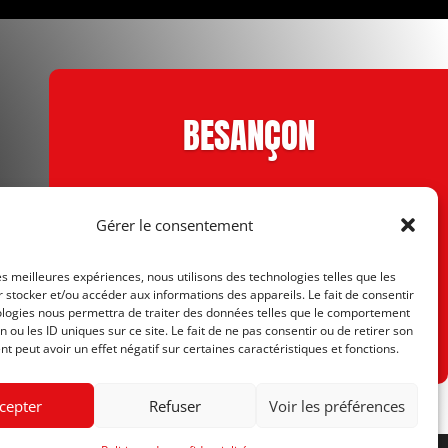
BESANÇON
4 rue Joachim du Bellay
Gérer le consentement
25000 Besançon
les meilleures expériences, nous utilisons des technologies telles que les
03 81 41 09 23
 stocker et/ou accéder aux informations des appareils. Le fait de consentir
ologies nous permettra de traiter des données telles que le comportement
contact@sportpassion25.fr
n ou les ID uniques sur ce site. Le fait de ne pas consentir ou de retirer son
 peut avoir un effet négatif sur certaines caractéristiques et fonctions.
cepter
Refuser
Voir les préférences